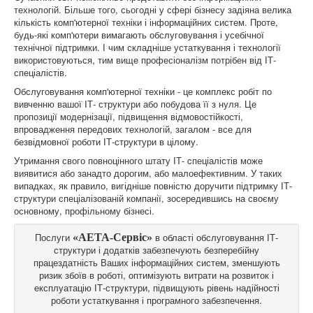
технологій. Більше того, сьогодні у сфері бізнесу задіяна велика
кількість комп'ютерної техніки і інформаційних систем. Проте,
будь-які комп'ютери вимагають обслуговування і усебічної
технічної підтримки. І чим складніше устаткування і технології
використовуються, тим вище професіоналізм потрібен від ІТ-
спеціалістів.
Обслуговування комп'ютерної техніки - це комплекс робіт по
вивченню вашої ІТ- структури або побудова її з нуля. Це
пропозиції модернізації, підвищення відмовостійкості,
впровадження передових технологій, загалом - все для
безвідмовної роботи ІТ-структури в цілому.
Утримання свого повноцінного штату ІТ- cпеціалістів може
виявитися або занадто дорогим, або малоефективним. У таких
випадках, як правило, вигідніше повністю доручити підтримку ІТ-
структури спеціалізованій компанії, зосередившись на своєму
основному, профільному бізнесі.
Послуги
в області обслуговування ІТ-
«АЕТА-Сервіс»
структури і додатків забезпечують безперебійну
працездатність Ваших інформаційних систем, зменшують
ризик збоїв в роботі, оптимізують витрати на розвиток і
експлуатацію ІТ-структури, підвищують рівень надійності
роботи устаткування і програмного забезпечення.