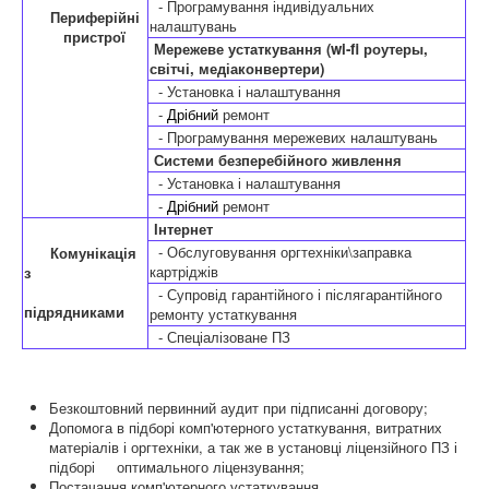
- Програмування індивідуальних
Периферійні
налаштувань
пристрої
Мережеве устаткування (wi-fi роутеры,
світчі, медіаконвертери)
- Установка і налаштування
-
ремонт
Дрібний
- Програмування мережевих налаштувань
Системи безперебійного живлення
- Установка і налаштування
-
ремонт
Дрібний
Інтернет
- Обслуговування оргтехніки\заправка
Комунікація
картріджів
з
- Супровід гарантійного і післягарантійного
підрядниками
ремонту устаткування
- Спеціалізоване ПЗ
Безкоштовний первинний аудит при підписанні договору;
Допомога в підборі комп'ютерного устаткування, витратних
матеріалів і оргтехніки, а так же в установці ліцензійного ПЗ і
підборі оптимального ліцензування;
Постачання комп'ютерного устаткування.