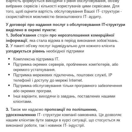
Вартість формується виходячи з рівня обслуговування, об'єму
вибраних сервісів і кількості користувачів цими сервісами. Для
того, щоб оцінити вартість обслуговування Вашої IT- структури -
скористайтеся можливістю безкоштовного IT- аудиту.
У договорі про надання послуг з обслуговування ІТ-структури
виділено в окремі пункти:
1.
Зобов'язання
сторін
про нерозголошення комерційної
інформації
, яка стала відома в період виконання зобов'язань.
2.
У пакеті об'єму послуг індивідуально для кожного клієнта
узгоджується рівень
необхідної підтримки
Комплексна підтримка ІТ.
Підтримка окремих серверів, проблемних комп'ютерів, або
окремого устаткування.
Підтримка мережевих підключень, поштових служб, IP
телефонії і доступу до мережі Internet.
Підтримка обслуговування тільки програмного забезпечення
або окремих програм.
Інші варіанти, виходячи із завдань, поставлених нашими
клієнтами.
3.
Також ми надаємо
пропозиції по поліпшенню,
удосконаленню
ІТ- структури компанії-замовника. Це дозволяє
нашим клієнтам бути завжди в курсі ситуації, що стосується як
виконаної роботи, так і новинок IT- індустрії.