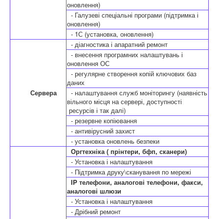
оновлення)
- Галузеві спеціальні програми (підтримка і
оновлення)
- 1С (установка, оновлення)
- діагностика і апаратний ремонт
- внесення програмних налаштувань і
оновлення ОС
- регулярне створення копій ключових баз
даних
Сервера
- налаштування служб моніторингу (наявність
вільного місця на сервері, доступності
ресурсів і так далі)
- резервне копіювання
- антивірусний захист
- установка оновлень безпеки
Оргтехніка ( прінтери, бфп, сканери)
- Установка і налаштування
- Підтримка друку\сканування по мережі
IP телефони, аналогові телефони, факси,
аналогові шлюзи
- Установка і налаштування
- Дрібний ремонт