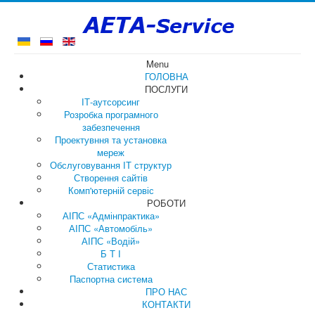
Menu
ГОЛОВНА
ПОСЛУГИ
ІТ-аутсорсинг
Розробка програмного
забезпечення
Проектувння та установка
мереж
Обслуговування ІТ структур
Створення сайтів
Комп'ютерній сервіс
РОБОТИ
АІПС «Адмінпрактика»
АІПС «Автомобіль»
АІПС «Водій»
Б Т І
Статистика
Паспортна система
ПРО НАС
КОНТАКТИ