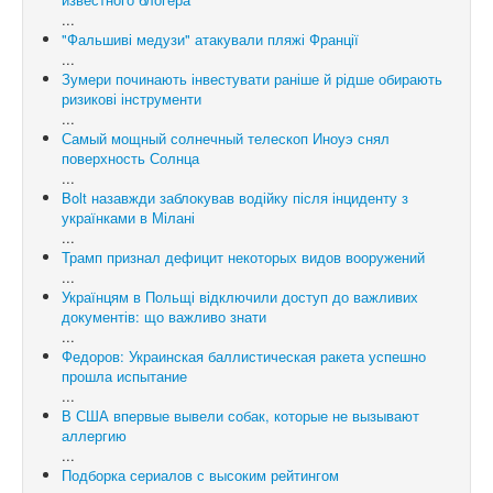
...
"Фальшиві медузи" атакували пляжі Франції
...
Зумери починають інвестувати раніше й рідше обирають
ризикові інструменти
...
Самый мощный солнечный телескоп Иноуэ снял
поверхность Солнца
...
Bolt назавжди заблокував водійку після інциденту з
українками в Мілані
...
Трамп признал дефицит некоторых видов вооружений
...
Українцям в Польщі відключили доступ до важливих
документів: що важливо знати
...
Федоров: Украинская баллистическая ракета успешно
прошла испытание
...
В США впервые вывели собак, которые не вызывают
аллергию
...
Подборка сериалов с высоким рейтингом