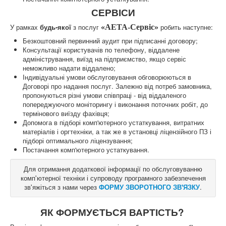
СЕРВІСИ
У рамках
будь-якої
з послуг
робить наступне:
«АЕТА-Сервіс»
Безкоштовний первинний аудит при підписанні договору;
Консультації користувачів по телефону, віддалене
адміністрування, виїзд на підприємство, якщо сервіс
неможливо надати віддалено;
Індивідуальні умови обслуговування обговорюються в
Договорі про надання послуг. Залежно від потреб замовника,
пропонуються різні умови співпраці - від віддаленого
попереджуючого моніторингу і виконання поточних робіт, до
термінового виїзду фахівця;
Допомога в підборі комп'ютерного устаткування, витратних
матеріалів і оргтехніки, а так же в установці ліцензійного ПЗ і
підборі оптимального ліцензування;
Постачання комп'ютерного устаткування.
Для отримання додаткової інформації по обслуговуванню
комп'ютерної техніки і супроводу програмного забезпечення
зв'яжіться з нами через
ФОРМУ ЗВОРОТНОГО ЗВ'ЯЗКУ
.
ЯК ФОРМУЄТЬСЯ ВАРТІСТЬ?