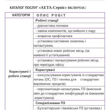
«АЕТА-Сервіс»
КАТАЛОГ ПОСЛУГ
ВКЛЮЧАЄ
:
КАТЕГОРІЯ
О П И С Р О Б І Т
Робочі станції
- діагностика поломок
- заміна компонентів, що вийшли з ладу
- апаратна профілактика
- установка системних оновлень і
налаштувань
- установка нових робочих місць (за
наявності устаткування)
- установка і налаштування робочих місць
при переїздах офісу
Користувачі
Користувачі і
- консультування користувачів із стандартних
робочі станції
питань (ОС, ПЗ і техніка для стандартних
виробничих процесів)
- персоналізація налаштувань ПЗ (внесення
змін до стандартних конфігурацій за бажанням
користувача)
Спеціалізоване ПЗ
- Бухгалтерське і банківське ПЗ (установка і